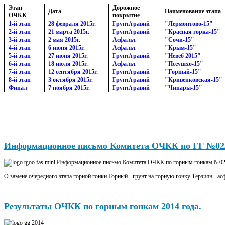
Этап
Дорожное
Дата
Наименование этапа
ОЧКК
покрытие
1-й этап
28 февраля 2015г.
Грунт/гравий
"Лермонтово-15"
2-й этап
21 марта 2015г.
Грунт/гравий
"Красная горка-15"
3-й этап
2 мая 2015г.
Асфальт
"Сочи-15"
4-й этап
6 июня 2015г.
Асфальт
"Крым-15"
5-й этап
27 июня 2015г.
Грунт/гравий
"Невеб 2015"
6-й этап
18 июля 2015г.
Асфальт
"Псеушхо-15"
7-й этап
12 сентября 2015г.
Грунт/гравий
"Горный-15"
8-й этап
3 октября 2015г.
Грунт/гравий
"Кривенковская-15"
Финал
7 ноября 2015г.
Грунт/гравий
"Чинары-15"
Информационное письмо Комитета ОЧКК по ГГ №02
Информационное письмо Комитета ОЧКК по горным гонкам №02/1
О замене очередного этапа горной гонки Горный - грунт на горную гонку Терзиян - асф
Результаты ОЧКК по горным гонкам 2014 года.