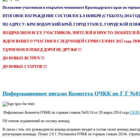
Положение участников в открытом чемпионате Краснодарского края по горным 
ИТОГОВОЕ НАГРАЖДЕНИЕ СОСТОЯЛОСЬ 8 НОЯБРЯ (СУББОТА) 2014 ГОДА
ПО АДРЕСУ: КРАСНОДАРСКИЙ КРАЙ, ГОРОД ТУАПСЕ, ГОРОДСКОЙ ПЛЯ
ПОЗДРАВЛЯЕМ ВСЕХ УЧАСТНИКОВ, ЗРИТЕЛЕЙ И ПРОСТО ЛЮБИТЕЛЕЙ 
ЖДЕМ ВАШЕГО УЧАСТИЯ В СЛЕДУЮЩЕЙ СЕРИИ СЕЗОНА 2015 года. П
УДАЧИ ВАМ И ПОБЕД ДОРОГИЕ ДРУЗЬЯ !!!
ДО НОВЫХ ВСТРЕЧ !!!
ДО НОВЫХ СТАРТОВ !!!
Информационное письмо Комитета ОЧКК по Г Г №01
Инфописьмо Комитета ОЧКК по горным гонкам №01/14 от 20 марта 2014 года
СКАЧ
Об отмене ограничений по составу команд.
В связи с тем, что руководители команд всеравно вводят в состав своих команд иног
регистрации команды. Пункт 2.6.1. Регламента ОЧКК по горным гонкам 2014г. утратил