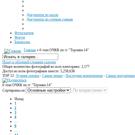
Документы по ралли
Документы по горным гонкам
Фотогалерея
Форум
Барахолка
Главная
» 6 этап ОЧКК по гг "Терзиян-14"
Назад к обзорной странице галереи
Общее количество фотографий во всех категориях: 2,177
Доступ ко всем фотографиям вместе: 5,258,638
TOP 12:
Лучшие оценки
-
Самые новые
-
Последние комментарии
-
Самые популярные
6 этап ОЧКК по гг "Терзиян-14"
Сортировка по
Назад
1
2
3
4
…
9
…