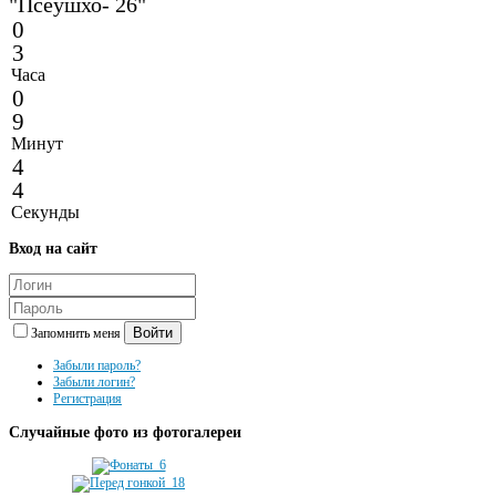
"Псеушхо- 26"
0
3
Часа
0
9
Минут
4
4
Секунды
Вход
на сайт
Войти
Запомнить меня
Забыли пароль?
Забыли логин?
Регистрация
Случайные
фото из фотогалереи