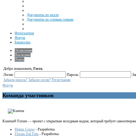
Документы по ралли
Документы по горным гонкам
Фотогалерея
Форум
Барахолка
Оглавление
Последнее
Поиск
Добро пожаловать,
Гость
Логин:
Пароль:
За
Забыли пароль?
Забыли логин?
Регистрация
Форум
Команда участников
Kunena® Forum — проект с открытым исходным кодом, который требует самоотвержен
Matias Griese
- Разработка
Florian Dal Fitto
- Разработка