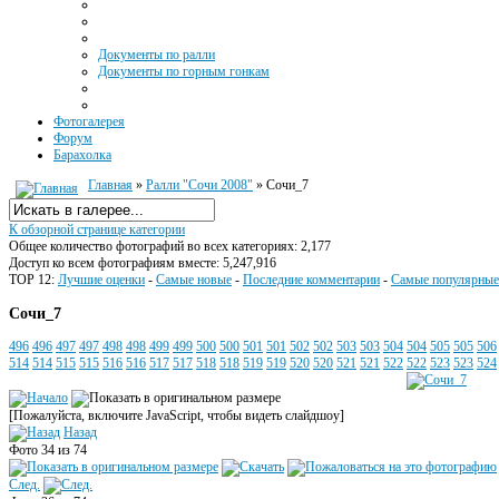
Документы по ралли
Документы по горным гонкам
Фотогалерея
Форум
Барахолка
Главная
»
Ралли "Сочи 2008"
» Сочи_7
К обзорной странице категории
Общее количество фотографий во всех категориях: 2,177
Доступ ко всем фотографиям вместе: 5,247,916
TOP 12:
Лучшие оценки
-
Самые новые
-
Последние комментарии
-
Самые популярные
Сочи_7
496
496
497
497
498
498
499
499
500
500
501
501
502
502
503
503
504
504
505
505
506
514
514
515
515
516
516
517
517
518
518
519
519
520
520
521
521
522
522
523
523
524
[Пожалуйста, включите JavaScript, чтобы видеть слайдшоу]
Назад
Фото 34 из 74
След.