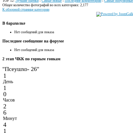
TOP 12:
Лучшие оценки
-
Самые новые
-
Последние комментарии
-
Самые популярные
Общее количество фотографий во всех категориях: 2,177
К обзорной странице категории
В
барахолке
Нет сообщений для показа
Последнее
сообщение на форуме
Нет сообщений для показа
2
этап ЧКК по горным гонкам
"Псеушхо- 26"
1
День
1
0
Часов
2
6
Минут
4
1