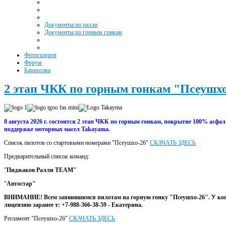
Документы по ралли
Документы по горным гонкам
Фотогалерея
Форум
Барахолка
2 этап ЧКК по горным гонкам "Псеушх
8 августа 2026 г. состоится 2 этап ЧКК по горным гонкам, покрытие 100% асфал
поддержке моторных масел Takayama.
Список пилотов со стартовыми номерами "Псеушхо-26"
СКАЧАТЬ ЗДЕСЬ
Предварительный список команд:
"
Пиджаков Ралли TEAM"
"
Автостар"
ВНИМАНИЕ!
Всем заявившимся пилотам на горную гонку "Псеушхо-26". У ког
лицензию заранее т: +7-988-366-38-59 - Екатерина.
Регламент "Псеушхо-26"
СКАЧАТЬ ЗДЕСЬ