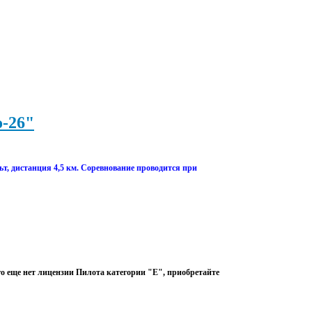
о-26"
ьт, дистанция 4,5 км.
Соревнование проводится при
о еще нет лицензии Пилота категории "Е", приобретайте