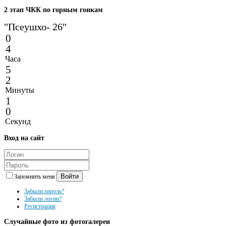
2
этап ЧКК по горным гонкам
"Псеушхо- 26"
0
4
Часа
5
2
Минуты
1
0
Секунд
Вход
на сайт
Войти
Запомнить меня
Забыли пароль?
Забыли логин?
Регистрация
Случайные
фото из фотогалереи