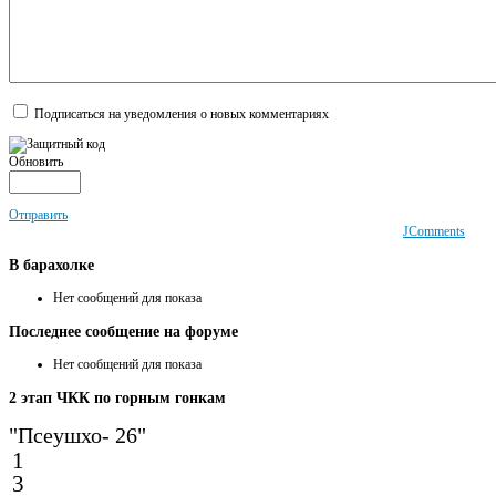
Подписаться на уведомления о новых комментариях
Обновить
Отправить
JComments
В
барахолке
Нет сообщений для показа
Последнее
сообщение на форуме
Нет сообщений для показа
2
этап ЧКК по горным гонкам
"Псеушхо- 26"
1
3