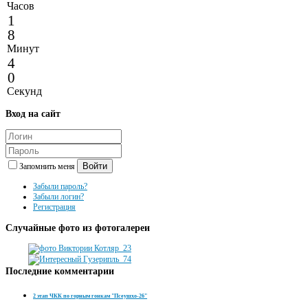
Часов
1
8
Минут
4
0
Секунд
Вход
на сайт
Войти
Запомнить меня
Забыли пароль?
Забыли логин?
Регистрация
Случайные
фото из фотогалереи
Последние
комментарии
2 этап ЧКК по горным гонкам "Псеушхо-26"