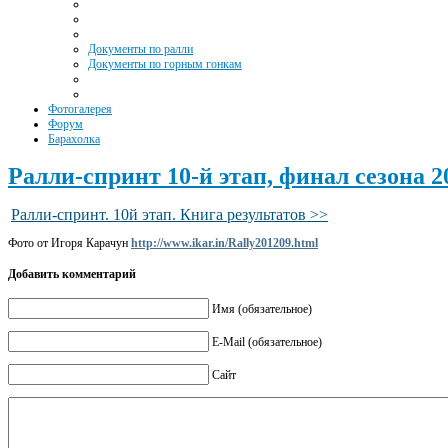
Документы по ралли
Документы по горным гонкам
Фотогалерея
Форум
Барахолка
Ралли-спринт 10-й этап, финал сезона 2
Ралли-спринт. 10й этап. Книга результатов >>
Фото от Игоря Карачун
http://www.ikar.in/Rally201209.html
Добавить комментарий
Имя (обязательное)
E-Mail (обязательное)
Сайт