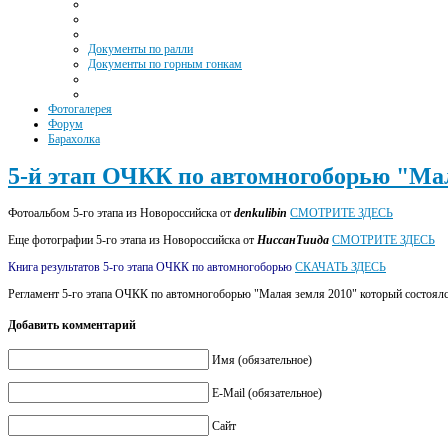
Документы по ралли
Документы по горным гонкам
Фотогалерея
Форум
Барахолка
5-й этап ОЧКК по автомногоборью "Мал
Фотоальбом 5-го этапа из Новороссийска от
denkulibin
СМОТРИТЕ ЗДЕСЬ
Еще фотографии 5-го этапа из Новороссийска от
НиссанТиида
СМОТРИТЕ ЗДЕСЬ
Книга результатов 5-го этапа ОЧКК по автомногоборью
СКАЧАТЬ ЗДЕСЬ
Регламент 5-го этапа ОЧКК по автомногоборью "Малая земля 2010" который состоялся
Добавить комментарий
Имя (обязательное)
E-Mail (обязательное)
Сайт