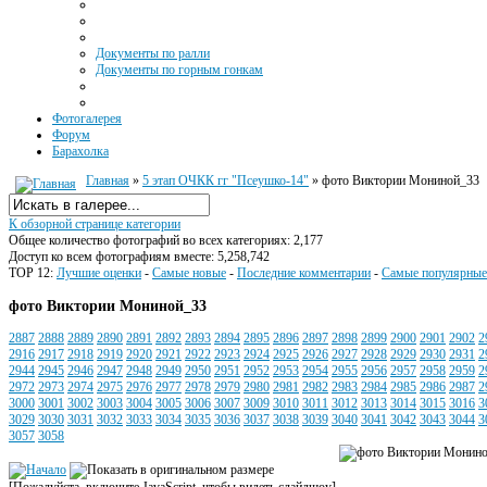
Документы по ралли
Документы по горным гонкам
Фотогалерея
Форум
Барахолка
Главная
»
5 этап ОЧКК гг "Псеушко-14"
» фото Виктории Мониной_33
К обзорной странице категории
Общее количество фотографий во всех категориях: 2,177
Доступ ко всем фотографиям вместе: 5,258,742
TOP 12:
Лучшие оценки
-
Самые новые
-
Последние комментарии
-
Самые популярные
фото Виктории Мониной_33
2887
2888
2889
2890
2891
2892
2893
2894
2895
2896
2897
2898
2899
2900
2901
2902
2
2916
2917
2918
2919
2920
2921
2922
2923
2924
2925
2926
2927
2928
2929
2930
2931
2
2944
2945
2946
2947
2948
2949
2950
2951
2952
2953
2954
2955
2956
2957
2958
2959
2
2972
2973
2974
2975
2976
2977
2978
2979
2980
2981
2982
2983
2984
2985
2986
2987
2
3000
3001
3002
3003
3004
3005
3006
3007
3009
3010
3011
3012
3013
3014
3015
3016
3
3029
3030
3031
3032
3033
3034
3035
3036
3037
3038
3039
3040
3041
3042
3043
3044
3
3057
3058