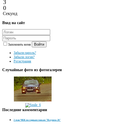
3
0
Секунд
Вход
на сайт
Войти
Запомнить меня
Забыли пароль?
Забыли логин?
Регистрация
Случайные
фото из фотогалереи
Последние
комментарии
2 этап ЧКК по горным гонкам "Псеушхо-26"