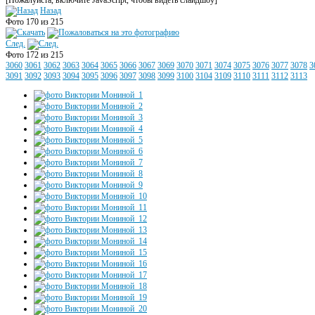
[Пожалуйста, включите JavaScript, чтобы видеть слайдшоу]
Назад
Фото 170 из 215
След.
Фото 172 из 215
3060
3061
3062
3063
3064
3065
3066
3067
3069
3070
3071
3074
3075
3076
3077
3078
3
3091
3092
3093
3094
3095
3096
3097
3098
3099
3100
3104
3109
3110
3111
3112
3113