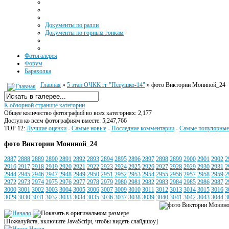
Документы по ралли
Документы по горным гонкам
Фотогалерея
Форум
Барахолка
Главная
»
5 этап ОЧКК гг "Псеушко-14"
» фото Виктории Мониной_24
К обзорной странице категории
Общее количество фотографий во всех категориях: 2,177
Доступ ко всем фотографиям вместе: 5,247,766
TOP 12:
Лучшие оценки
-
Самые новые
-
Последние комментарии
-
Самые популярные
фото Виктории Мониной_24
2887
2888
2889
2890
2891
2892
2893
2894
2895
2896
2897
2898
2899
2900
2901
2902
2
2916
2917
2918
2919
2920
2921
2922
2923
2924
2925
2926
2927
2928
2929
2930
2931
2
2944
2945
2946
2947
2948
2949
2950
2951
2952
2953
2954
2955
2956
2957
2958
2959
2
2972
2973
2974
2975
2976
2977
2978
2979
2980
2981
2982
2983
2984
2985
2986
2987
2
3000
3001
3002
3003
3004
3005
3006
3007
3009
3010
3011
3012
3013
3014
3015
3016
3
3029
3030
3031
3032
3033
3034
3035
3036
3037
3038
3039
3040
3041
3042
3043
3044
3
[Пожалуйста, включите JavaScript, чтобы видеть слайдшоу]