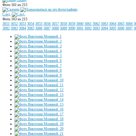
Назад
Фото 161 из 215
След.
Фото 163 из 215
3051
3052
3053
3054
3055
3056
3057
3058
3059
3060
3061
3062
3063
3064
3065
3066
3
3082
3083
3084
3085
3086
3087
3088
3089
3090
3091
3092
3093
3094
3095
3096
3097
3