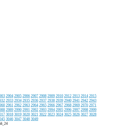
903
2904
2905
2906
2907
2908
2909
2910
2912
2913
2914
2915
932
2933
2934
2935
2936
2937
2938
2939
2940
2941
2942
2943
960
2961
2962
2963
2964
2965
2966
2967
2968
2969
2970
2971
988
2989
2990
2991
2992
2993
2994
2995
2996
2997
2998
2999
017
3018
3019
3020
3021
3022
3023
3024
3025
3026
3027
3028
045
3046
3047
3048
3049