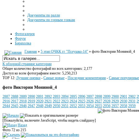
Документы по ралли
Документы по горным гонкам
Фотогалерея
Форум
Барахолка
Главная
»
5 этап ОЧКК гг "Псеушко-14"
» фото Виктории Мониной_4
К обзорной странице категории
Общее количество фотографий во всех категориях: 2,177
Доступ ко всем фотографиям вместе: 5,250,213
TOP 12:
Лучшие оценки
-
Самые новые
-
Последние комментарии
-
Самые популярные
фото Виктории Мониной_4
2887
2888
2889
2890
2891
2892
2893
2894
2895
2896
2897
2898
2899
2900
2901
2902
2
2916
2917
2918
2919
2920
2921
2922
2923
2924
2925
2926
2927
2928
2929
2930
2931
2
2944
2945
2946
2947
2948
2949
2950
2951
2952
2953
2954
2955
2956
2957
2958
2959
[Пожалуйста, включите JavaScript, чтобы видеть слайдшоу]
Назад
Фото 72 из 215