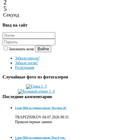
2
5
Секунд
Вход
на сайт
Войти
Запомнить меня
Забыли пароль?
Забыли логин?
Регистрация
Случайные
фото из фотогалереи
Последние
комментарии
2 этап ЧКК по горным гонкам "Псеушхо-26"
TRAPEZNIKOV
04.07.2026 09:31
Пришли первые заявки
1 этап ЧКК по горным гонкам "Роза Хутор -