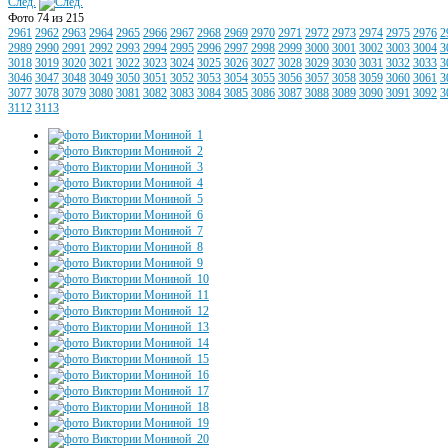
След.
Фото 74 из 215
2961
2962
2963
2964
2965
2966
2967
2968
2969
2970
2971
2972
2973
2974
2975
2976
2
2989
2990
2991
2992
2993
2994
2995
2996
2997
2998
2999
3000
3001
3002
3003
3004
3
3018
3019
3020
3021
3022
3023
3024
3025
3026
3027
3028
3029
3030
3031
3032
3033
3
3046
3047
3048
3049
3050
3051
3052
3053
3054
3055
3056
3057
3058
3059
3060
3061
3
3077
3078
3079
3080
3081
3082
3083
3084
3085
3086
3087
3088
3089
3090
3091
3092
3
3112
3113