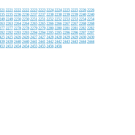
221
2221
2222
2222
2223
2223
2224
2224
2225
2225
2226
2226
235
2235
2236
2236
2237
2237
2238
2238
2239
2239
2240
2240
249
2249
2250
2250
2251
2251
2252
2252
2253
2253
2254
2254
263
2263
2264
2264
2265
2265
2266
2266
2267
2267
2268
2268
277
2277
2278
2278
2279
2279
2280
2280
2281
2281
2282
2282
292
2292
2293
2293
2294
2294
2295
2295
2296
2296
2297
2297
425
2425
2426
2426
2427
2427
2428
2428
2429
2429
2430
2430
439
2439
2440
2440
2441
2441
2442
2442
2443
2443
2444
2444
453
2453
2454
2454
2455
2455
2456
2456