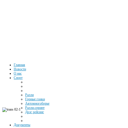
Автоспорт
Главная
Новости
О нас
Южного
Спорт
Федерального
Ралли
Округа РФ
Горные гонки
Автомногоборье
Ралли-спринт
Дрэг рейсинг
Документы