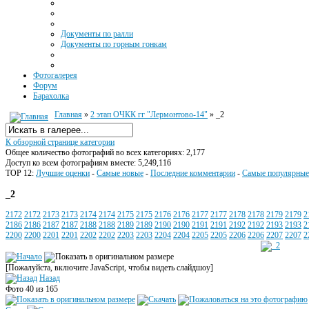
Документы по ралли
Документы по горным гонкам
Фотогалерея
Форум
Барахолка
Главная
»
2 этап ОЧКК гг "Лермонтово-14"
» _2
К обзорной странице категории
Общее количество фотографий во всех категориях: 2,177
Доступ ко всем фотографиям вместе: 5,249,116
TOP 12:
Лучшие оценки
-
Самые новые
-
Последние комментарии
-
Самые популярные
_2
2172
2172
2173
2173
2174
2174
2175
2175
2176
2176
2177
2177
2178
2178
2179
2179
2
2186
2186
2187
2187
2188
2188
2189
2189
2190
2190
2191
2191
2192
2192
2193
2193
2
2200
2200
2201
2201
2202
2202
2203
2203
2204
2204
2205
2205
2206
2206
2207
2207
2
[Пожалуйста, включите JavaScript, чтобы видеть слайдшоу]
Назад
Фото 40 из 165