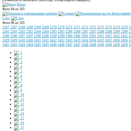
[Пожалуйста, включите JavaScript, чтобы видеть слайдшоу]
Назад
Фото 94 из 165
След.
Фото 96 из 165
2267
2267
2268
2268
2269
2269
2270
2270
2271
2271
2272
2272
2273
2273
2274
2274
2
2281
2281
2282
2282
2284
2284
2285
2285
2286
2286
2287
2287
2288
2288
2289
2289
2
2296
2296
2297
2297
2298
2298
2299
2299
2300
2300
2301
2301
2421
2421
2422
2422
2
2429
2429
2430
2430
2431
2431
2432
2432
2433
2433
2434
2434
2435
2435
2436
2436
2
2443
2443
2444
2444
2445
2445
2446
2446
2447
2447
2448
2448
2449
2449
2450
2450
2