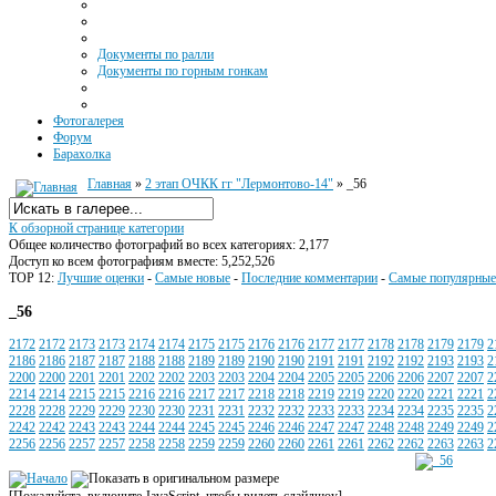
Документы по ралли
Документы по горным гонкам
Фотогалерея
Форум
Барахолка
Главная
»
2 этап ОЧКК гг "Лермонтово-14"
» _56
К обзорной странице категории
Общее количество фотографий во всех категориях: 2,177
Доступ ко всем фотографиям вместе: 5,252,526
TOP 12:
Лучшие оценки
-
Самые новые
-
Последние комментарии
-
Самые популярные
_56
2172
2172
2173
2173
2174
2174
2175
2175
2176
2176
2177
2177
2178
2178
2179
2179
2
2186
2186
2187
2187
2188
2188
2189
2189
2190
2190
2191
2191
2192
2192
2193
2193
2
2200
2200
2201
2201
2202
2202
2203
2203
2204
2204
2205
2205
2206
2206
2207
2207
2
2214
2214
2215
2215
2216
2216
2217
2217
2218
2218
2219
2219
2220
2220
2221
2221
2
2228
2228
2229
2229
2230
2230
2231
2231
2232
2232
2233
2233
2234
2234
2235
2235
2
2242
2242
2243
2243
2244
2244
2245
2245
2246
2246
2247
2247
2248
2248
2249
2249
2
2256
2256
2257
2257
2258
2258
2259
2259
2260
2260
2261
2261
2262
2262
2263
2263
2