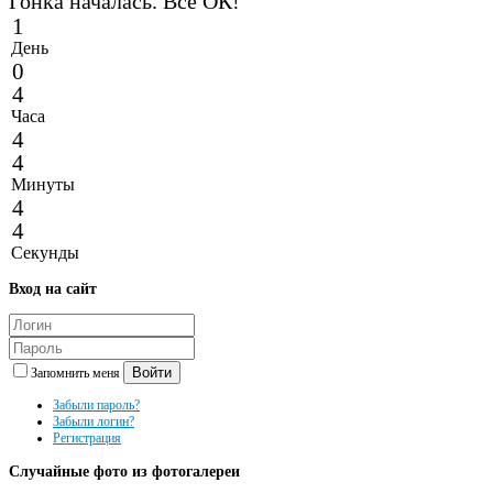
Гонка началась. Все ОК!
1
День
0
4
Часа
4
4
Минуты
4
4
Секунды
Вход
на сайт
Войти
Запомнить меня
Забыли пароль?
Забыли логин?
Регистрация
Случайные
фото из фотогалереи