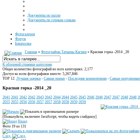
Документы по ралли
Документы по горным гонкам
Фотогалерея
Форум
Барахолка
Главная
»
Фотографии Татьяны Кагиян
» Красная горка -2014 _20
К обзорной странице категории
Общее количество фотографий во всех категориях: 2,177
Доступ ко всем фотографиям вместе: 5,267,846
TOP 12:
Лучшие оценки
-
Самые новые
-
Последние комментарии
-
Самые популярные
Красная горка -2014 _20
2041
2041
2042
2042
2043
2043
2044
2044
2045
2045
2046
2046
2047
2047
2048
2048
2
2055
2055
2056
2056
2057
2057
2058
2058
2059
2059
[Пожалуйста, включите JavaScript, чтобы видеть слайдшоу]
Назад
Фото 19 из 131
След.