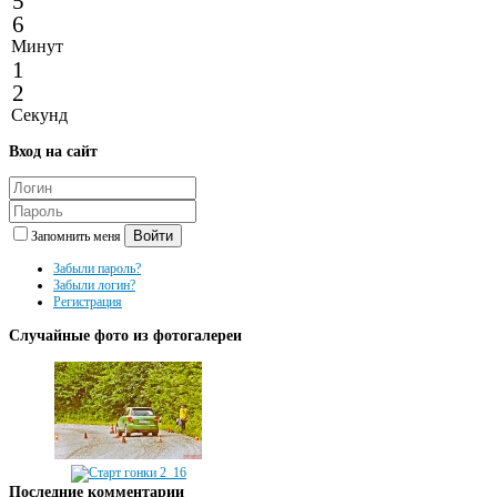
5
6
Минут
1
2
Секунд
Вход
на сайт
Войти
Запомнить меня
Забыли пароль?
Забыли логин?
Регистрация
Случайные
фото из фотогалереи
Последние
комментарии