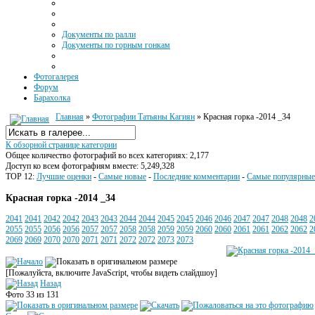
Документы по ралли
Документы по горным гонкам
Фотогалерея
Форум
Барахолка
Главная
»
Фотографии Татьяны Кагиян
» Красная горка -2014 _34
К обзорной странице категории
Общее количество фотографий во всех категориях: 2,177
Доступ ко всем фотографиям вместе: 5,249,328
TOP 12:
Лучшие оценки
-
Самые новые
-
Последние комментарии
-
Самые популярные
Красная горка -2014 _34
2041
2041
2042
2042
2043
2043
2044
2044
2045
2045
2046
2046
2047
2047
2048
2048
2
2055
2055
2056
2056
2057
2057
2058
2058
2059
2059
2060
2060
2061
2061
2062
2062
2
2069
2069
2070
2070
2071
2071
2072
2072
2073
2073
[Пожалуйста, включите JavaScript, чтобы видеть слайдшоу]
Назад
Фото 33 из 131