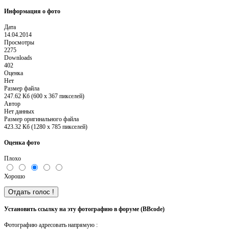
Информация о фото
Дата
14.04.2014
Просмотры
2275
Downloads
402
Оценка
Нет
Размер файла
247.62 Кб (600 x 367 пикселей)
Автор
Нет данных
Размер оригинального файла
423.32 Кб (1280 x 785 пикселей)
Оценка фото
Плохо
Хорошо
Установить ссылку на эту фотографию в форуме (BBcode)
Фотографию адресовать напрямую :