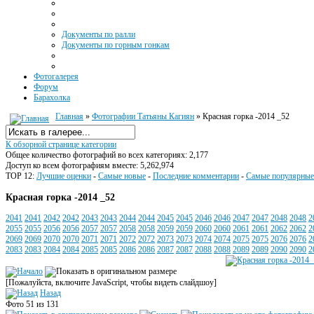
Документы по ралли
Документы по горным гонкам
Фотогалерея
Форум
Барахолка
Главная
»
Фотографии Татьяны Кагиян
» Красная горка -2014 _52
К обзорной странице категории
Общее количество фотографий во всех категориях: 2,177
Доступ ко всем фотографиям вместе: 5,262,974
TOP 12:
Лучшие оценки
-
Самые новые
-
Последние комментарии
-
Самые популярные
Красная горка -2014 _52
2041
2041
2042
2042
2043
2043
2044
2044
2045
2045
2046
2046
2047
2047
2048
2048
2
2055
2055
2056
2056
2057
2057
2058
2058
2059
2059
2060
2060
2061
2061
2062
2062
2
2069
2069
2070
2070
2071
2071
2072
2072
2073
2073
2074
2074
2075
2075
2076
2076
2
2083
2083
2084
2084
2085
2085
2086
2086
2087
2087
2088
2088
2089
2089
2090
2090
2
[Пожалуйста, включите JavaScript, чтобы видеть слайдшоу]
Назад
Фото 51 из 131