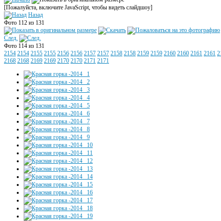
[Пожалуйста, включите JavaScript, чтобы видеть слайдшоу]
Назад
Фото 112 из 131
След.
Фото 114 из 131
2154
2154
2155
2155
2156
2156
2157
2157
2158
2158
2159
2159
2160
2160
2161
2161
2
2168
2168
2169
2169
2170
2170
2171
2171