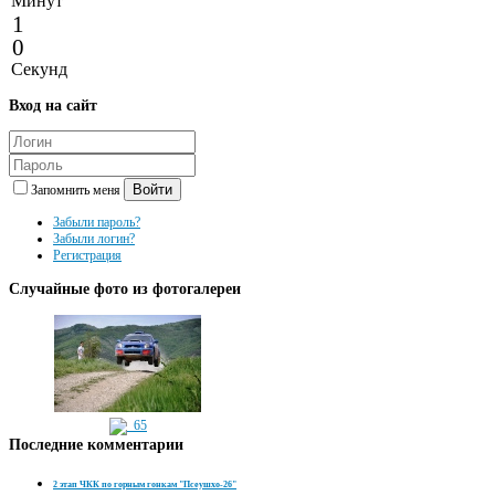
Минут
1
0
Секунд
Вход
на сайт
Войти
Запомнить меня
Забыли пароль?
Забыли логин?
Регистрация
Случайные
фото из фотогалереи
Последние
комментарии
2 этап ЧКК по горным гонкам "Псеушхо-26"