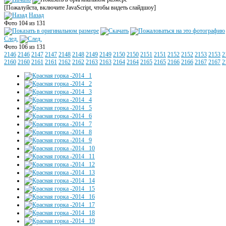
[Пожалуйста, включите JavaScript, чтобы видеть слайдшоу]
Назад
Фото 104 из 131
След.
Фото 106 из 131
2146
2146
2147
2147
2148
2148
2149
2149
2150
2150
2151
2151
2152
2152
2153
2153
2
2160
2160
2161
2161
2162
2162
2163
2163
2164
2164
2165
2165
2166
2166
2167
2167
2