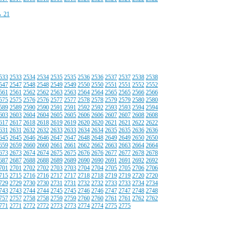
533
2533
2534
2534
2535
2535
2536
2536
2537
2537
2538
2538
547
2547
2548
2548
2549
2549
2550
2550
2551
2551
2552
2552
561
2561
2562
2562
2563
2563
2564
2564
2565
2565
2566
2566
575
2575
2576
2576
2577
2577
2578
2578
2579
2579
2580
2580
589
2589
2590
2590
2591
2591
2592
2592
2593
2593
2594
2594
603
2603
2604
2604
2605
2605
2606
2606
2607
2607
2608
2608
617
2617
2618
2618
2619
2619
2620
2620
2621
2621
2622
2622
631
2631
2632
2632
2633
2633
2634
2634
2635
2635
2636
2636
645
2645
2646
2646
2647
2647
2648
2648
2649
2649
2650
2650
659
2659
2660
2660
2661
2661
2662
2662
2663
2663
2664
2664
673
2673
2674
2674
2675
2675
2676
2676
2677
2677
2678
2678
687
2687
2688
2688
2689
2689
2690
2690
2691
2691
2692
2692
701
2701
2702
2702
2703
2703
2704
2704
2705
2705
2706
2706
715
2715
2716
2716
2717
2717
2718
2718
2719
2719
2720
2720
729
2729
2730
2730
2731
2731
2732
2732
2733
2733
2734
2734
743
2743
2744
2744
2745
2745
2746
2746
2747
2747
2748
2748
757
2757
2758
2758
2759
2759
2760
2760
2761
2761
2762
2762
771
2771
2772
2772
2773
2773
2774
2774
2775
2775