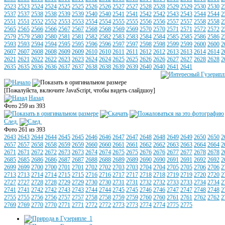
2523
2523
2524
2524
2525
2525
2526
2526
2527
2527
2528
2528
2529
2529
2530
2530
2
2537
2537
2538
2538
2539
2539
2540
2540
2541
2541
2542
2542
2543
2543
2544
2544
2
2551
2551
2552
2552
2553
2553
2554
2554
2555
2555
2556
2556
2557
2557
2558
2558
2
2565
2565
2566
2566
2567
2567
2568
2568
2569
2569
2570
2570
2571
2571
2572
2572
2
2579
2579
2580
2580
2581
2581
2582
2582
2583
2583
2584
2584
2585
2585
2586
2586
2
2593
2593
2594
2594
2595
2595
2596
2596
2597
2597
2598
2598
2599
2599
2600
2600
2
2607
2607
2608
2608
2609
2609
2610
2610
2611
2611
2612
2612
2613
2613
2614
2614
2
2621
2621
2622
2622
2623
2623
2624
2624
2625
2625
2626
2626
2627
2627
2628
2628
2
2635
2635
2636
2636
2637
2637
2638
2638
2639
2639
2640
2640
2641
2641
[Пожалуйста, включите JavaScript, чтобы видеть слайдшоу]
Назад
Фото 259 из 393
След.
Фото 261 из 393
2643
2643
2644
2644
2645
2645
2646
2646
2647
2647
2648
2648
2649
2649
2650
2650
2
2657
2657
2658
2658
2659
2659
2660
2660
2661
2661
2662
2662
2663
2663
2664
2664
2
2671
2671
2672
2672
2673
2673
2674
2674
2675
2675
2676
2676
2677
2677
2678
2678
2
2685
2685
2686
2686
2687
2687
2688
2688
2689
2689
2690
2690
2691
2691
2692
2692
2
2699
2699
2700
2700
2701
2701
2702
2702
2703
2703
2704
2704
2705
2705
2706
2706
2
2713
2713
2714
2714
2715
2715
2716
2716
2717
2717
2718
2718
2719
2719
2720
2720
2
2727
2727
2728
2728
2729
2729
2730
2730
2731
2731
2732
2732
2733
2733
2734
2734
2
2741
2741
2742
2742
2743
2743
2744
2744
2745
2745
2746
2746
2747
2747
2748
2748
2
2755
2755
2756
2756
2757
2757
2758
2758
2759
2759
2760
2760
2761
2761
2762
2762
2
2769
2769
2770
2770
2771
2771
2772
2772
2773
2773
2774
2774
2775
2775