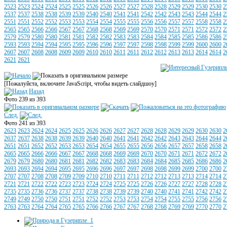
2523
2523
2524
2524
2525
2525
2526
2526
2527
2527
2528
2528
2529
2529
2530
2530
2
2537
2537
2538
2538
2539
2539
2540
2540
2541
2541
2542
2542
2543
2543
2544
2544
2
2551
2551
2552
2552
2553
2553
2554
2554
2555
2555
2556
2556
2557
2557
2558
2558
2
2565
2565
2566
2566
2567
2567
2568
2568
2569
2569
2570
2570
2571
2571
2572
2572
2
2579
2579
2580
2580
2581
2581
2582
2582
2583
2583
2584
2584
2585
2585
2586
2586
2
2593
2593
2594
2594
2595
2595
2596
2596
2597
2597
2598
2598
2599
2599
2600
2600
2
2607
2607
2608
2608
2609
2609
2610
2610
2611
2611
2612
2612
2613
2613
2614
2614
2
2621
2621
[Пожалуйста, включите JavaScript, чтобы видеть слайдшоу]
Назад
Фото 239 из 393
След.
Фото 241 из 393
2623
2623
2624
2624
2625
2625
2626
2626
2627
2627
2628
2628
2629
2629
2630
2630
2
2637
2637
2638
2638
2639
2639
2640
2640
2641
2641
2642
2642
2643
2643
2644
2644
2
2651
2651
2652
2652
2653
2653
2654
2654
2655
2655
2656
2656
2657
2657
2658
2658
2
2665
2665
2666
2666
2667
2667
2668
2668
2669
2669
2670
2670
2671
2671
2672
2672
2
2679
2679
2680
2680
2681
2681
2682
2682
2683
2683
2684
2684
2685
2685
2686
2686
2
2693
2693
2694
2694
2695
2695
2696
2696
2697
2697
2698
2698
2699
2699
2700
2700
2
2707
2707
2708
2708
2709
2709
2710
2710
2711
2711
2712
2712
2713
2713
2714
2714
2
2721
2721
2722
2722
2723
2723
2724
2724
2725
2725
2726
2726
2727
2727
2728
2728
2
2735
2735
2736
2736
2737
2737
2738
2738
2739
2739
2740
2740
2741
2741
2742
2742
2
2749
2749
2750
2750
2751
2751
2752
2752
2753
2753
2754
2754
2755
2755
2756
2756
2
2763
2763
2764
2764
2765
2765
2766
2766
2767
2767
2768
2768
2769
2769
2770
2770
2