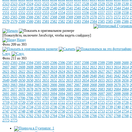
2523
2523
2524
2524
2525
2525
2526
2526
2527
2527
2528
2528
2529
2529
2530
2530
2
2537
2537
2538
2538
2539
2539
2540
2540
2541
2541
2542
2542
2543
2543
2544
2544
2
2551
2551
2552
2552
2553
2553
2554
2554
2555
2555
2556
2556
2557
2557
2558
2558
2
2565
2565
2566
2566
2567
2567
2568
2568
2569
2569
2570
2570
2571
2571
2572
2572
2
2579
2579
2580
2580
2581
2581
2582
2582
2583
2583
2584
2584
2585
2585
2586
2586
2
[Пожалуйста, включите JavaScript, чтобы видеть слайдшоу]
Назад
Фото 209 из 393
След.
Фото 211 из 393
2593
2593
2594
2594
2595
2595
2596
2596
2597
2597
2598
2598
2599
2599
2600
2600
2
2607
2607
2608
2608
2609
2609
2610
2610
2611
2611
2612
2612
2613
2613
2614
2614
2
2621
2621
2622
2622
2623
2623
2624
2624
2625
2625
2626
2626
2627
2627
2628
2628
2
2635
2635
2636
2636
2637
2637
2638
2638
2639
2639
2640
2640
2641
2641
2642
2642
2
2649
2649
2650
2650
2651
2651
2652
2652
2653
2653
2654
2654
2655
2655
2656
2656
2
2663
2663
2664
2664
2665
2665
2666
2666
2667
2667
2668
2668
2669
2669
2670
2670
2
2677
2677
2678
2678
2679
2679
2680
2680
2681
2681
2682
2682
2683
2683
2684
2684
2
2691
2691
2692
2692
2693
2693
2694
2694
2695
2695
2696
2696
2697
2697
2698
2698
2
2705
2705
2706
2706
2707
2707
2708
2708
2709
2709
2710
2710
2711
2711
2712
2712
2
2719
2719
2720
2720
2721
2721
2722
2722
2723
2723
2724
2724
2725
2725
2726
2726
2
2733
2733
2734
2734
2735
2735
2736
2736
2737
2737
2738
2738
2739
2739
2740
2740
2
2747
2747
2748
2748
2749
2749
2750
2750
2751
2751
2752
2752
2753
2753
2754
2754
2
2761
2761
2762
2762
2763
2763
2764
2764
2765
2765
2766
2766
2767
2767
2768
2768
2
2775
2775