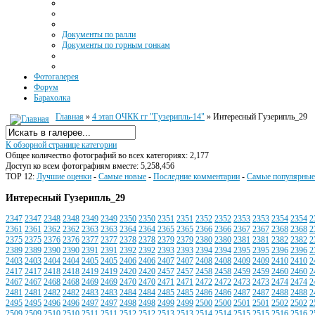
Документы по ралли
Документы по горным гонкам
Фотогалерея
Форум
Барахолка
Главная
»
4 этап ОЧКК гг "Гузерипль-14"
» Интересный Гузерипль_29
К обзорной странице категории
Общее количество фотографий во всех категориях: 2,177
Доступ ко всем фотографиям вместе: 5,258,456
TOP 12:
Лучшие оценки
-
Самые новые
-
Последние комментарии
-
Самые популярные
Интересный Гузерипль_29
2347
2347
2348
2348
2349
2349
2350
2350
2351
2351
2352
2352
2353
2353
2354
2354
2
2361
2361
2362
2362
2363
2363
2364
2364
2365
2365
2366
2366
2367
2367
2368
2368
2
2375
2375
2376
2376
2377
2377
2378
2378
2379
2379
2380
2380
2381
2381
2382
2382
2
2389
2389
2390
2390
2391
2391
2392
2392
2393
2393
2394
2394
2395
2395
2396
2396
2
2403
2403
2404
2404
2405
2405
2406
2406
2407
2407
2408
2408
2409
2409
2410
2410
2
2417
2417
2418
2418
2419
2419
2420
2420
2457
2457
2458
2458
2459
2459
2460
2460
2
2467
2467
2468
2468
2469
2469
2470
2470
2471
2471
2472
2472
2473
2473
2474
2474
2
2481
2481
2482
2482
2483
2483
2484
2484
2485
2485
2486
2486
2487
2487
2488
2488
2
2495
2495
2496
2496
2497
2497
2498
2498
2499
2499
2500
2500
2501
2501
2502
2502
2
2509
2509
2510
2510
2511
2511
2512
2512
2513
2513
2514
2514
2515
2515
2516
2516
2