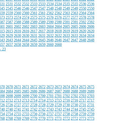
531
2531
2532
2532
2533
2533
2534
2534
2535
2535
2536
2536
545
2545
2546
2546
2547
2547
2548
2548
2549
2549
2550
2550
559
2559
2560
2560
2561
2561
2562
2562
2563
2563
2564
2564
573
2573
2574
2574
2575
2575
2576
2576
2577
2577
2578
2578
587
2587
2588
2588
2589
2589
2590
2590
2591
2591
2592
2592
601
2601
2602
2602
2603
2603
2604
2604
2605
2605
2606
2606
615
2615
2616
2616
2617
2617
2618
2618
2619
2619
2620
2620
629
2629
2630
2630
2631
2631
2632
2632
2633
2633
2634
2634
643
2643
2644
2644
2645
2645
2646
2646
2647
2647
2648
2648
657
2657
2658
2658
2659
2659
2660
2660
670
2670
2671
2671
2672
2672
2673
2673
2674
2674
2675
2675
684
2684
2685
2685
2686
2686
2687
2687
2688
2688
2689
2689
698
2698
2699
2699
2700
2700
2701
2701
2702
2702
2703
2703
712
2712
2713
2713
2714
2714
2715
2715
2716
2716
2717
2717
726
2726
2727
2727
2728
2728
2729
2729
2730
2730
2731
2731
740
2740
2741
2741
2742
2742
2743
2743
2744
2744
2745
2745
754
2754
2755
2755
2756
2756
2757
2757
2758
2758
2759
2759
768
2768
2769
2769
2770
2770
2771
2771
2772
2772
2773
2773