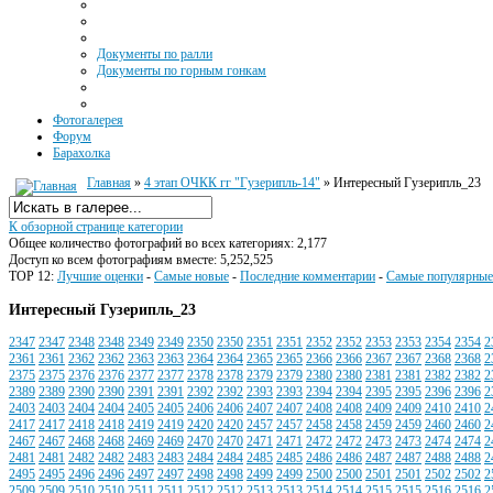
Документы по ралли
Документы по горным гонкам
Фотогалерея
Форум
Барахолка
Главная
»
4 этап ОЧКК гг "Гузерипль-14"
» Интересный Гузерипль_23
К обзорной странице категории
Общее количество фотографий во всех категориях: 2,177
Доступ ко всем фотографиям вместе: 5,252,525
TOP 12:
Лучшие оценки
-
Самые новые
-
Последние комментарии
-
Самые популярные
Интересный Гузерипль_23
2347
2347
2348
2348
2349
2349
2350
2350
2351
2351
2352
2352
2353
2353
2354
2354
2
2361
2361
2362
2362
2363
2363
2364
2364
2365
2365
2366
2366
2367
2367
2368
2368
2
2375
2375
2376
2376
2377
2377
2378
2378
2379
2379
2380
2380
2381
2381
2382
2382
2
2389
2389
2390
2390
2391
2391
2392
2392
2393
2393
2394
2394
2395
2395
2396
2396
2
2403
2403
2404
2404
2405
2405
2406
2406
2407
2407
2408
2408
2409
2409
2410
2410
2
2417
2417
2418
2418
2419
2419
2420
2420
2457
2457
2458
2458
2459
2459
2460
2460
2
2467
2467
2468
2468
2469
2469
2470
2470
2471
2471
2472
2472
2473
2473
2474
2474
2
2481
2481
2482
2482
2483
2483
2484
2484
2485
2485
2486
2486
2487
2487
2488
2488
2
2495
2495
2496
2496
2497
2497
2498
2498
2499
2499
2500
2500
2501
2501
2502
2502
2
2509
2509
2510
2510
2511
2511
2512
2512
2513
2513
2514
2514
2515
2515
2516
2516
2