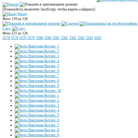
[Пожалуйста, включите JavaScript, чтобы видеть слайдшоу]
Назад
Фото 119 из 126
След.
Фото 121 из 126
3578
3578
3579
3579
3580
3580
3581
3581
3582
3582
3583
3583