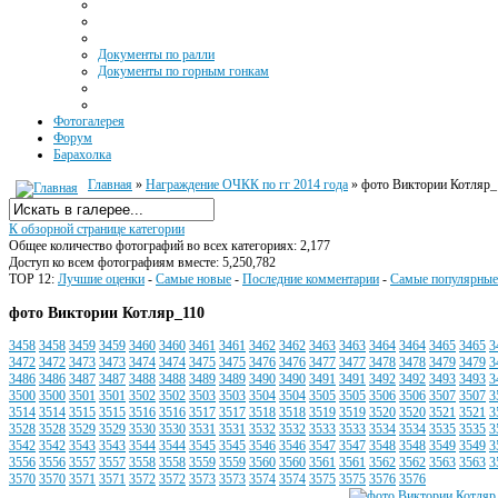
Документы по ралли
Документы по горным гонкам
Фотогалерея
Форум
Барахолка
Главная
»
Награждение ОЧКК по гг 2014 года
» фото Виктории Котляр_
К обзорной странице категории
Общее количество фотографий во всех категориях: 2,177
Доступ ко всем фотографиям вместе: 5,250,782
TOP 12:
Лучшие оценки
-
Самые новые
-
Последние комментарии
-
Самые популярные
фото Виктории Котляр_110
3458
3458
3459
3459
3460
3460
3461
3461
3462
3462
3463
3463
3464
3464
3465
3465
3
3472
3472
3473
3473
3474
3474
3475
3475
3476
3476
3477
3477
3478
3478
3479
3479
3
3486
3486
3487
3487
3488
3488
3489
3489
3490
3490
3491
3491
3492
3492
3493
3493
3
3500
3500
3501
3501
3502
3502
3503
3503
3504
3504
3505
3505
3506
3506
3507
3507
3
3514
3514
3515
3515
3516
3516
3517
3517
3518
3518
3519
3519
3520
3520
3521
3521
3
3528
3528
3529
3529
3530
3530
3531
3531
3532
3532
3533
3533
3534
3534
3535
3535
3
3542
3542
3543
3543
3544
3544
3545
3545
3546
3546
3547
3547
3548
3548
3549
3549
3
3556
3556
3557
3557
3558
3558
3559
3559
3560
3560
3561
3561
3562
3562
3563
3563
3
3570
3570
3571
3571
3572
3572
3573
3573
3574
3574
3575
3575
3576
3576