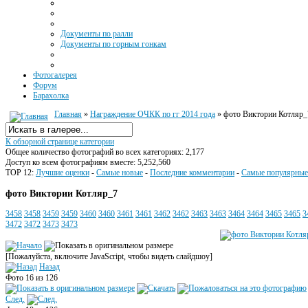
Документы по ралли
Документы по горным гонкам
Фотогалерея
Форум
Барахолка
Главная
»
Награждение ОЧКК по гг 2014 года
» фото Виктории Котляр_
К обзорной странице категории
Общее количество фотографий во всех категориях: 2,177
Доступ ко всем фотографиям вместе: 5,252,560
TOP 12:
Лучшие оценки
-
Самые новые
-
Последние комментарии
-
Самые популярные
фото Виктории Котляр_7
3458
3458
3459
3459
3460
3460
3461
3461
3462
3462
3463
3463
3464
3464
3465
3465
3
3472
3472
3473
3473
[Пожалуйста, включите JavaScript, чтобы видеть слайдшоу]
Назад
Фото 16 из 126
След.