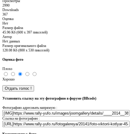
Просмотры
2990
Downloads
367
Оценка
Нет
Размер файла
45.96 Кб (600 x 397 пикселей)
Автор
Нет данных
Размер оригинального файла
128.08 Кб (800 x 530 пикселей)
Оценка фото
Плохо
Хорошо
Установить ссылку на эту фотографию в форуме (BBcode)
Фотографию адресовать напрямую :
Ссылка на фотографию :
Комментарии к фото