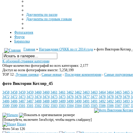
Документы по ралли
Документы по горным гонкам
Фотогалерея
Форум
Барахолка
Главная
»
Награждение ОЧКК по гг 2014 года
» фото Виктории Котляр_
К обзорной странице категории
Общее количество фотографий во всех категориях: 2,177
Доступ ко всем фотографиям вместе: 5,258,199
TOP 12:
Лучшие оценки
-
Самые новые
-
Последние комментарии
-
Самые популярные
фото Виктории Котляр_45
3458
3458
3459
3459
3460
3460
3461
3461
3462
3462
3463
3463
3464
3464
3465
3465
3
3472
3472
3473
3473
3474
3474
3475
3475
3476
3476
3477
3477
3478
3478
3479
3479
3
3486
3486
3487
3487
3488
3488
3489
3489
3490
3490
3491
3491
3492
3492
3493
3493
3
3500
3500
3501
3501
3502
3502
3503
3503
3504
3504
3505
3505
3506
3506
3507
3507
3
[Пожалуйста, включите JavaScript, чтобы видеть слайдшоу]
Назад
Фото 54 из 126