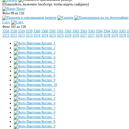
[Пожалуйста, включите JavaScript, чтобы видеть слайдшоу]
Назад
Фото 99 из 126
След.
Фото 101 из 126
3558
3558
3559
3559
3560
3560
3561
3561
3562
3562
3563
3563
3564
3564
3565
3565
3
3572
3572
3573
3573
3574
3574
3575
3575
3576
3576
3577
3577
3578
3578
3579
3579
3