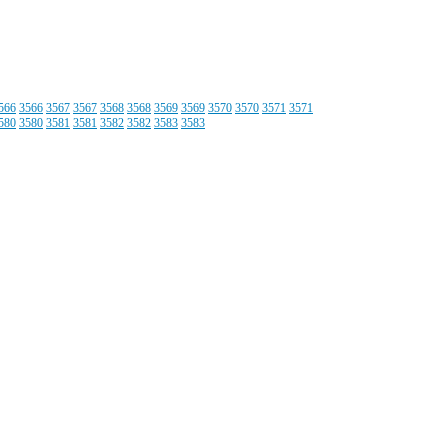
566
3566
3567
3567
3568
3568
3569
3569
3570
3570
3571
3571
580
3580
3581
3581
3582
3582
3583
3583