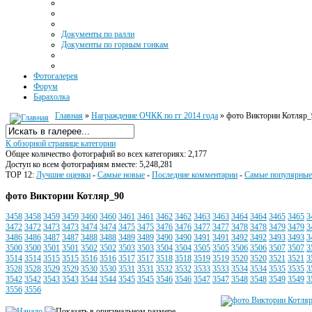
Документы по ралли
Документы по горным гонкам
Фотогалерея
Форум
Барахолка
Главная
»
Награждение ОЧКК по гг 2014 года
» фото Виктории Котляр_
К обзорной странице категории
Общее количество фотографий во всех категориях: 2,177
Доступ ко всем фотографиям вместе: 5,248,281
TOP 12:
Лучшие оценки
-
Самые новые
-
Последние комментарии
-
Самые популярные
фото Виктории Котляр_90
3458
3458
3459
3459
3460
3460
3461
3461
3462
3462
3463
3463
3464
3464
3465
3465
3
3472
3472
3473
3473
3474
3474
3475
3475
3476
3476
3477
3477
3478
3478
3479
3479
3
3486
3486
3487
3487
3488
3488
3489
3489
3490
3490
3491
3491
3492
3492
3493
3493
3
3500
3500
3501
3501
3502
3502
3503
3503
3504
3504
3505
3505
3506
3506
3507
3507
3
3514
3514
3515
3515
3516
3516
3517
3517
3518
3518
3519
3519
3520
3520
3521
3521
3
3528
3528
3529
3529
3530
3530
3531
3531
3532
3532
3533
3533
3534
3534
3535
3535
3
3542
3542
3543
3543
3544
3544
3545
3545
3546
3546
3547
3547
3548
3548
3549
3549
3
3556
3556