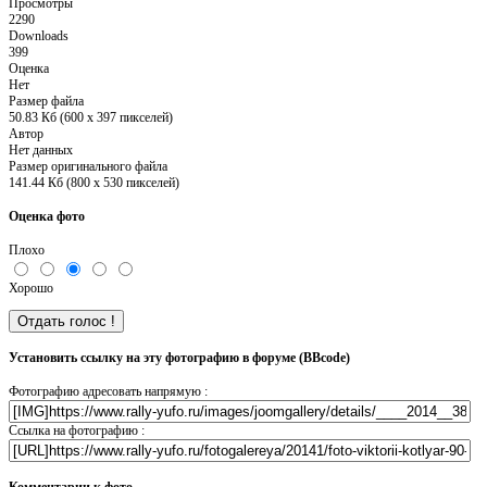
Просмотры
2290
Downloads
399
Оценка
Нет
Размер файла
50.83 Кб (600 x 397 пикселей)
Автор
Нет данных
Размер оригинального файла
141.44 Кб (800 x 530 пикселей)
Оценка фото
Плохо
Хорошо
Установить ссылку на эту фотографию в форуме (BBcode)
Фотографию адресовать напрямую :
Ссылка на фотографию :
Комментарии к фото