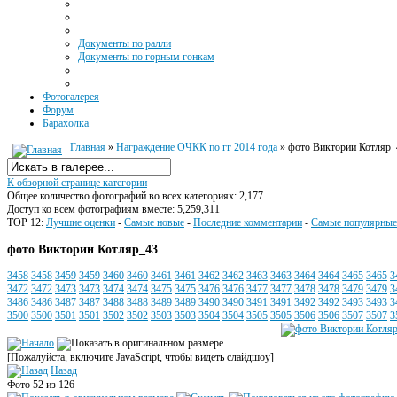
Документы по ралли
Документы по горным гонкам
Фотогалерея
Форум
Барахолка
Главная
»
Награждение ОЧКК по гг 2014 года
» фото Виктории Котляр_
К обзорной странице категории
Общее количество фотографий во всех категориях: 2,177
Доступ ко всем фотографиям вместе: 5,259,311
TOP 12:
Лучшие оценки
-
Самые новые
-
Последние комментарии
-
Самые популярные
фото Виктории Котляр_43
3458
3458
3459
3459
3460
3460
3461
3461
3462
3462
3463
3463
3464
3464
3465
3465
3
3472
3472
3473
3473
3474
3474
3475
3475
3476
3476
3477
3477
3478
3478
3479
3479
3
3486
3486
3487
3487
3488
3488
3489
3489
3490
3490
3491
3491
3492
3492
3493
3493
3
3500
3500
3501
3501
3502
3502
3503
3503
3504
3504
3505
3505
3506
3506
3507
3507
3
[Пожалуйста, включите JavaScript, чтобы видеть слайдшоу]
Назад
Фото 52 из 126