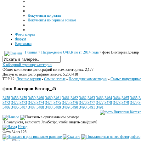
Документы по ралли
Документы по горным гонкам
Фотогалерея
Форум
Барахолка
Главная
»
Награждение ОЧКК по гг 2014 года
» фото Виктории Котляр_
К обзорной странице категории
Общее количество фотографий во всех категориях: 2,177
Доступ ко всем фотографиям вместе: 5,250,418
TOP 12:
Лучшие оценки
-
Самые новые
-
Последние комментарии
-
Самые популярные
фото Виктории Котляр_25
3458
3458
3459
3459
3460
3460
3461
3461
3462
3462
3463
3463
3464
3464
3465
3465
3
3472
3472
3473
3473
3474
3474
3475
3475
3476
3476
3477
3477
3478
3478
3479
3479
3
3486
3486
3487
3487
3488
3488
3489
3489
3490
3490
3491
3491
[Пожалуйста, включите JavaScript, чтобы видеть слайдшоу]
Назад
Фото 34 из 126