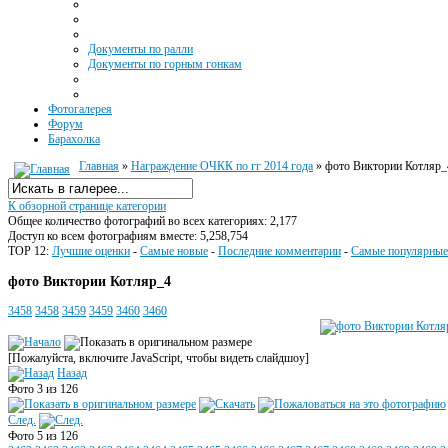
Документы по ралли
Документы по горным гонкам
Фотогалерея
Форум
Барахолка
Главная
»
Награждение ОЧКК по гг 2014 года
» фото Виктории Котляр_
К обзорной странице категории
Общее количество фотографий во всех категориях: 2,177
Доступ ко всем фотографиям вместе: 5,258,754
TOP 12:
Лучшие оценки
-
Самые новые
-
Последние комментарии
-
Самые популярные
фото Виктории Котляр_4
3458
3458
3459
3459
3460
3460
[Пожалуйста, включите JavaScript, чтобы видеть слайдшоу]
Назад
Фото 3 из 126
След.
Фото 5 из 126