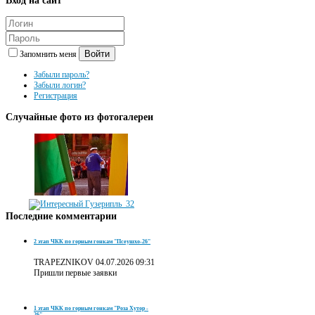
Войти
Запомнить меня
Забыли пароль?
Забыли логин?
Регистрация
Случайные
фото из фотогалереи
Последние
комментарии
2 этап ЧКК по горным гонкам "Псеушхо-26"
TRAPEZNIKOV
04.07.2026 09:31
Пришли первые заявки
1 этап ЧКК по горным гонкам "Роза Хутор -
26"