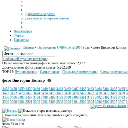
Документы по ралли
Документы по горным гонкам
Фотогалерея
Форум
Барахолка
Главная
»
Награждение ОЧКК по гг 2014 года
» фото Виктории Котляр_
К обзорной странице категории
Общее количество фотографий во всех категориях: 2,177
Доступ ко всем фотографиям вместе: 5,262,289
TOP 12:
Лучшие оценки
-
Самые новые
-
Последние комментарии
-
Самые популярные
фото Виктории Котляр_46
3458
3458
3459
3459
3460
3460
3461
3461
3462
3462
3463
3463
3464
3464
3465
3465
3
3472
3472
3473
3473
3474
3474
3475
3475
3476
3476
3477
3477
3478
3478
3479
3479
3
3486
3486
3487
3487
3488
3488
3489
3489
3490
3490
3491
3491
3492
3492
3493
3493
3
3500
3500
3501
3501
3502
3502
3503
3503
3504
3504
3505
3505
3506
3506
3507
3507
3
[Пожалуйста, включите JavaScript, чтобы видеть слайдшоу]
Назад
Фото 55 из 126