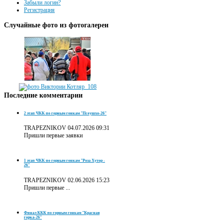
Забыли логин?
Регистрация
Случайные
фото из фотогалереи
Последние
комментарии
2 этап ЧКК по горным гонкам "Псеушхо-26"
TRAPEZNIKOV
04.07.2026 09:31
Пришли первые заявки
1 этап ЧКК по горным гонкам "Роза Хутор -
26"
TRAPEZNIKOV
02.06.2026 15:23
Пришли первые ...
Финал ККК по горным гонкам "Красная
горка-26"