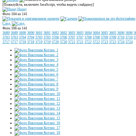
[Пожалуйста, включите JavaScript, чтобы видеть слайдшоу]
Назад
Фото 104 из 141
След.
Фото 106 из 141
3689
3689
3690
3690
3691
3691
3692
3692
3693
3693
3694
3694
3695
3695
3696
3696
3
3703
3703
3704
3704
3705
3705
3706
3706
3707
3707
3708
3708
3709
3709
3710
3710
3
3717
3717
3718
3718
3719
3719
3720
3720
3721
3721
3722
3722
3723
3723
3724
3724