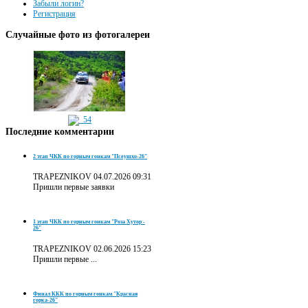
Забыли логин?
Регистрация
Случайные
фото из фотогалереи
Последние
комментарии
2 этап ЧКК по горным гонкам "Псеушхо-26"
TRAPEZNIKOV
04.07.2026 09:31
Пришли первые заявки
1 этап ЧКК по горным гонкам "Роза Хутор -
26"
TRAPEZNIKOV
02.06.2026 15:23
Пришли первые ...
Финал ККК по горным гонкам "Красная
горка-26"