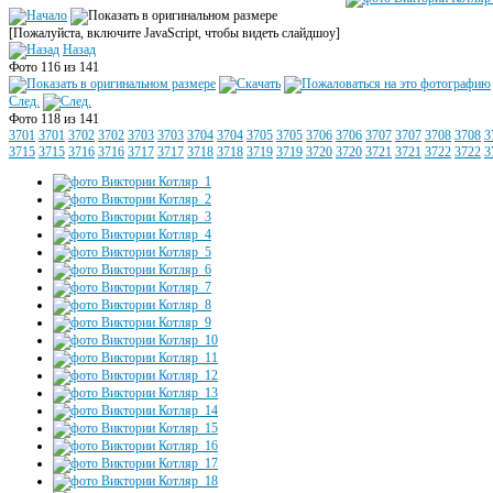
[Пожалуйста, включите JavaScript, чтобы видеть слайдшоу]
Назад
Фото 116 из 141
След.
Фото 118 из 141
3701
3701
3702
3702
3703
3703
3704
3704
3705
3705
3706
3706
3707
3707
3708
3708
3
3715
3715
3716
3716
3717
3717
3718
3718
3719
3719
3720
3720
3721
3721
3722
3722
3