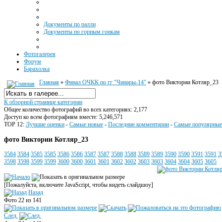
Документы по ралли
Документы по горным гонкам
Фотогалерея
Форум
Барахолка
Главная
»
Финал ОЧКК по гг "Чинары-14"
» фото Виктории Котляр_23
К обзорной странице категории
Общее количество фотографий во всех категориях: 2,177
Доступ ко всем фотографиям вместе: 5,246,571
TOP 12:
Лучшие оценки
-
Самые новые
-
Последние комментарии
-
Самые популярные
фото Виктории Котляр_23
3584
3584
3585
3585
3586
3586
3587
3587
3588
3588
3589
3589
3590
3590
3591
3591
3
3598
3598
3599
3599
3600
3600
3601
3601
3602
3602
3603
3603
3604
3604
3605
3605
[Пожалуйста, включите JavaScript, чтобы видеть слайдшоу]
Назад
Фото 22 из 141
След.