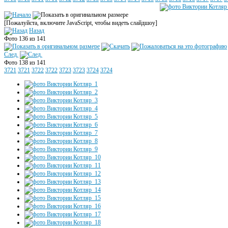
[Пожалуйста, включите JavaScript, чтобы видеть слайдшоу]
Назад
Фото 136 из 141
След.
Фото 138 из 141
3721
3721
3722
3722
3723
3723
3724
3724