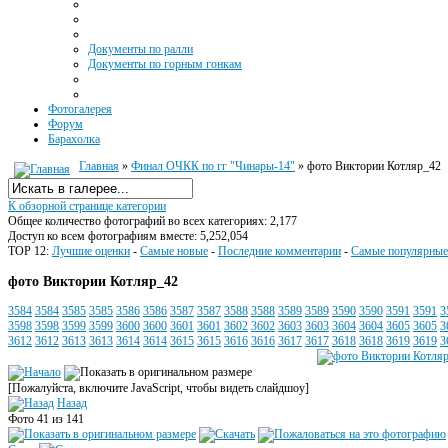
Документы по ралли
Документы по горным гонкам
Фотогалерея
Форум
Барахолка
Главная
»
Финал ОЧКК по гг "Чинары-14"
» фото Виктории Котляр_42
К обзорной странице категории
Общее количество фотографий во всех категориях: 2,177
Доступ ко всем фотографиям вместе: 5,252,054
TOP 12:
Лучшие оценки
-
Самые новые
-
Последние комментарии
-
Самые популярные
фото Виктории Котляр_42
3584
3584
3585
3585
3586
3586
3587
3587
3588
3588
3589
3589
3590
3590
3591
3591
3
3598
3598
3599
3599
3600
3600
3601
3601
3602
3602
3603
3603
3604
3604
3605
3605
3
3612
3612
3613
3613
3614
3614
3615
3615
3616
3616
3617
3617
3618
3618
3619
3619
3
[Пожалуйста, включите JavaScript, чтобы видеть слайдшоу]
Назад
Фото 41 из 141