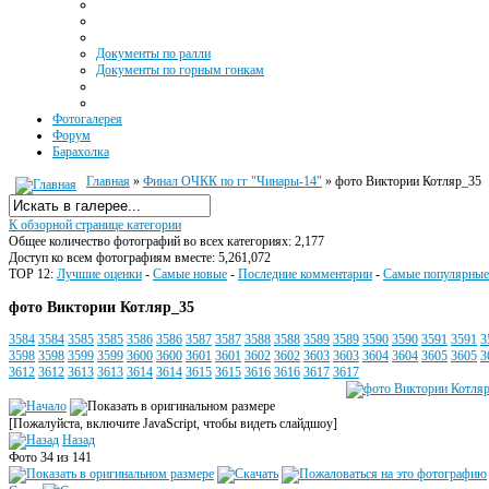
Документы по ралли
Документы по горным гонкам
Фотогалерея
Форум
Барахолка
Главная
»
Финал ОЧКК по гг "Чинары-14"
» фото Виктории Котляр_35
К обзорной странице категории
Общее количество фотографий во всех категориях: 2,177
Доступ ко всем фотографиям вместе: 5,261,072
TOP 12:
Лучшие оценки
-
Самые новые
-
Последние комментарии
-
Самые популярные
фото Виктории Котляр_35
3584
3584
3585
3585
3586
3586
3587
3587
3588
3588
3589
3589
3590
3590
3591
3591
3
3598
3598
3599
3599
3600
3600
3601
3601
3602
3602
3603
3603
3604
3604
3605
3605
3
3612
3612
3613
3613
3614
3614
3615
3615
3616
3616
3617
3617
[Пожалуйста, включите JavaScript, чтобы видеть слайдшоу]
Назад
Фото 34 из 141