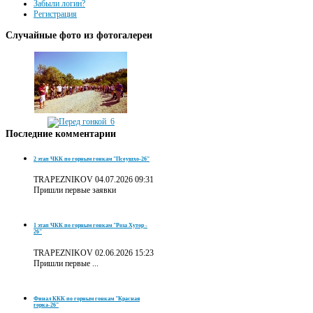
Забыли логин?
Регистрация
Случайные
фото из фотогалереи
Последние
комментарии
2 этап ЧКК по горным гонкам "Псеушхо-26"
TRAPEZNIKOV
04.07.2026 09:31
Пришли первые заявки
1 этап ЧКК по горным гонкам "Роза Хутор -
26"
TRAPEZNIKOV
02.06.2026 15:23
Пришли первые ...
Финал ККК по горным гонкам "Красная
горка-26"