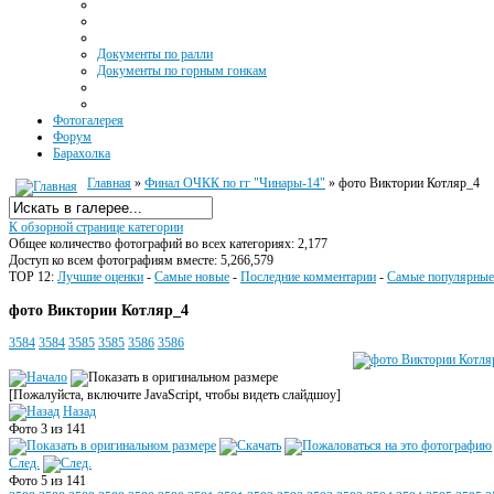
Документы по ралли
Документы по горным гонкам
Фотогалерея
Форум
Барахолка
Главная
»
Финал ОЧКК по гг "Чинары-14"
» фото Виктории Котляр_4
К обзорной странице категории
Общее количество фотографий во всех категориях: 2,177
Доступ ко всем фотографиям вместе: 5,266,579
TOP 12:
Лучшие оценки
-
Самые новые
-
Последние комментарии
-
Самые популярные
фото Виктории Котляр_4
3584
3584
3585
3585
3586
3586
[Пожалуйста, включите JavaScript, чтобы видеть слайдшоу]
Назад
Фото 3 из 141
След.
Фото 5 из 141