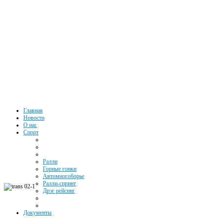
Автоспорт
Главная
Новости
О нас
Южного
Спорт
Федерального
Ралли
Округа РФ
Горные гонки
Автомногоборье
Ралли-спринт
Дрэг рейсинг
Документы