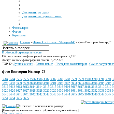
Документы по ралли
Документы по горным гонкам
Фотогалерея
Форум
Барахолка
Главная
»
Финал ОЧКК по гг "Чинары-14"
» фото Виктории Котляр_73
К обзорной странице категории
Общее количество фотографий во всех категориях: 2,177
Доступ ко всем фотографиям вместе: 5,262,322
TOP 12:
Лучшие оценки
-
Самые новые
-
Последние комментарии
-
Самые популярные
фото Виктории Котляр_73
3584
3584
3585
3585
3586
3586
3587
3587
3588
3588
3589
3589
3590
3590
3591
3591
3
3598
3598
3599
3599
3600
3600
3601
3601
3602
3602
3603
3603
3604
3604
3605
3605
3
3612
3612
3613
3613
3614
3614
3615
3615
3616
3616
3617
3617
3618
3618
3619
3619
3
3626
3626
3627
3627
3628
3628
3629
3629
3630
3630
3631
3631
3632
3632
3633
3633
3
3640
3640
3641
3641
3642
3642
3643
3643
3644
3644
3645
3645
3646
3646
3647
3647
3
3654
3654
3655
3655
[Пожалуйста, включите JavaScript, чтобы видеть слайдшоу]