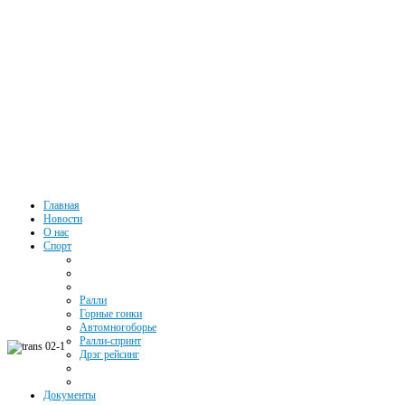
Автоспорт
Главная
Новости
О нас
Южного
Спорт
Федерального
Ралли
Округа РФ
Горные гонки
Автомногоборье
Ралли-спринт
Дрэг рейсинг
Документы