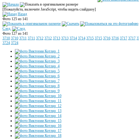
[Пожалуйста, включите JavaScript, чтобы видеть слайдшоу]
Назад
Фото 125 из 141
След.
Фото 127 из 141
3710
3710
3711
3711
3712
3712
3713
3713
3714
3714
3715
3715
3716
3716
3717
3717
3
3724
3724