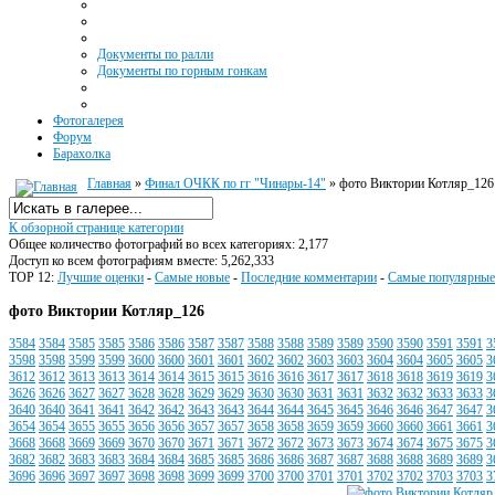
Документы по ралли
Документы по горным гонкам
Фотогалерея
Форум
Барахолка
Главная
»
Финал ОЧКК по гг "Чинары-14"
» фото Виктории Котляр_126
К обзорной странице категории
Общее количество фотографий во всех категориях: 2,177
Доступ ко всем фотографиям вместе: 5,262,333
TOP 12:
Лучшие оценки
-
Самые новые
-
Последние комментарии
-
Самые популярные
фото Виктории Котляр_126
3584
3584
3585
3585
3586
3586
3587
3587
3588
3588
3589
3589
3590
3590
3591
3591
3
3598
3598
3599
3599
3600
3600
3601
3601
3602
3602
3603
3603
3604
3604
3605
3605
3
3612
3612
3613
3613
3614
3614
3615
3615
3616
3616
3617
3617
3618
3618
3619
3619
3
3626
3626
3627
3627
3628
3628
3629
3629
3630
3630
3631
3631
3632
3632
3633
3633
3
3640
3640
3641
3641
3642
3642
3643
3643
3644
3644
3645
3645
3646
3646
3647
3647
3
3654
3654
3655
3655
3656
3656
3657
3657
3658
3658
3659
3659
3660
3660
3661
3661
3
3668
3668
3669
3669
3670
3670
3671
3671
3672
3672
3673
3673
3674
3674
3675
3675
3
3682
3682
3683
3683
3684
3684
3685
3685
3686
3686
3687
3687
3688
3688
3689
3689
3
3696
3696
3697
3697
3698
3698
3699
3699
3700
3700
3701
3701
3702
3702
3703
3703
3