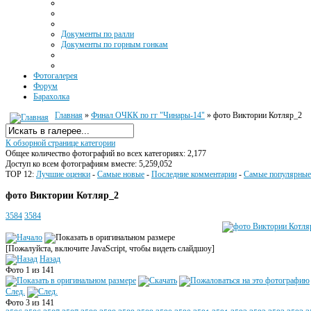
Документы по ралли
Документы по горным гонкам
Фотогалерея
Форум
Барахолка
Главная
»
Финал ОЧКК по гг "Чинары-14"
» фото Виктории Котляр_2
К обзорной странице категории
Общее количество фотографий во всех категориях: 2,177
Доступ ко всем фотографиям вместе: 5,259,052
TOP 12:
Лучшие оценки
-
Самые новые
-
Последние комментарии
-
Самые популярные
фото Виктории Котляр_2
3584
3584
[Пожалуйста, включите JavaScript, чтобы видеть слайдшоу]
Назад
Фото 1 из 141
След.
Фото 3 из 141