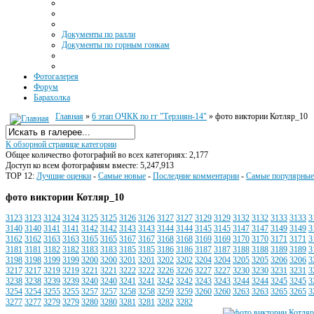
Документы по ралли
Документы по горным гонкам
Фотогалерея
Форум
Барахолка
Главная
»
6 этап ОЧКК по гг "Терзиян-14"
» фото виктории Котляр_10
К обзорной странице категории
Общее количество фотографий во всех категориях: 2,177
Доступ ко всем фотографиям вместе: 5,247,913
TOP 12:
Лучшие оценки
-
Самые новые
-
Последние комментарии
-
Самые популярные
фото виктории Котляр_10
3123
3123
3124
3124
3125
3125
3126
3126
3127
3127
3129
3129
3132
3132
3133
3133
3
3140
3140
3141
3141
3142
3142
3143
3143
3144
3144
3145
3145
3147
3147
3149
3149
3
3162
3162
3163
3163
3165
3165
3167
3167
3168
3168
3169
3169
3170
3170
3171
3171
3
3181
3181
3182
3182
3183
3183
3185
3185
3186
3186
3187
3187
3188
3188
3189
3189
3
3198
3198
3199
3199
3200
3200
3201
3201
3202
3202
3204
3204
3205
3205
3206
3206
3
3217
3217
3219
3219
3221
3221
3222
3222
3226
3226
3227
3227
3230
3230
3231
3231
3
3238
3238
3239
3239
3240
3240
3241
3241
3242
3242
3243
3243
3244
3244
3245
3245
3
3254
3254
3255
3255
3257
3257
3258
3258
3259
3259
3260
3260
3263
3263
3265
3265
3
3277
3277
3279
3279
3280
3280
3281
3281
3282
3282