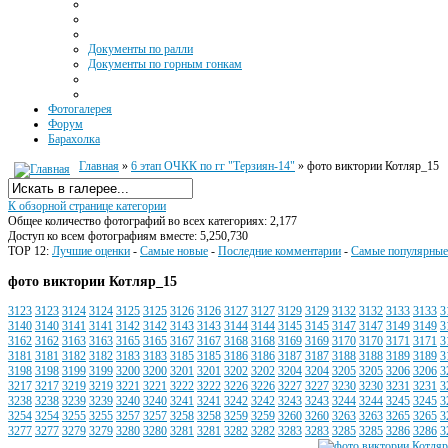
Документы по ралли
Документы по горным гонкам
Фотогалерея
Форум
Барахолка
Главная
»
6 этап ОЧКК по гг "Терзиян-14"
» фото виктории Котляр_15
К обзорной странице категории
Общее количество фотографий во всех категориях: 2,177
Доступ ко всем фотографиям вместе: 5,250,730
TOP 12:
Лучшие оценки
-
Самые новые
-
Последние комментарии
-
Самые популярные
фото виктории Котляр_15
3123
3123
3124
3124
3125
3125
3126
3126
3127
3127
3129
3129
3132
3132
3133
3133
3
3140
3140
3141
3141
3142
3142
3143
3143
3144
3144
3145
3145
3147
3147
3149
3149
3
3162
3162
3163
3163
3165
3165
3167
3167
3168
3168
3169
3169
3170
3170
3171
3171
3
3181
3181
3182
3182
3183
3183
3185
3185
3186
3186
3187
3187
3188
3188
3189
3189
3
3198
3198
3199
3199
3200
3200
3201
3201
3202
3202
3204
3204
3205
3205
3206
3206
3
3217
3217
3219
3219
3221
3221
3222
3222
3226
3226
3227
3227
3230
3230
3231
3231
3
3238
3238
3239
3239
3240
3240
3241
3241
3242
3242
3243
3243
3244
3244
3245
3245
3
3254
3254
3255
3255
3257
3257
3258
3258
3259
3259
3260
3260
3263
3263
3265
3265
3
3277
3277
3279
3279
3280
3280
3281
3281
3282
3282
3283
3283
3285
3285
3286
3286
3