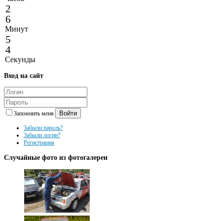
2
6
Минут
5
4
Секунды
Вход
на сайт
Войти
Запомнить меня
Забыли пароль?
Забыли логин?
Регистрация
Случайные
фото из фотогалереи