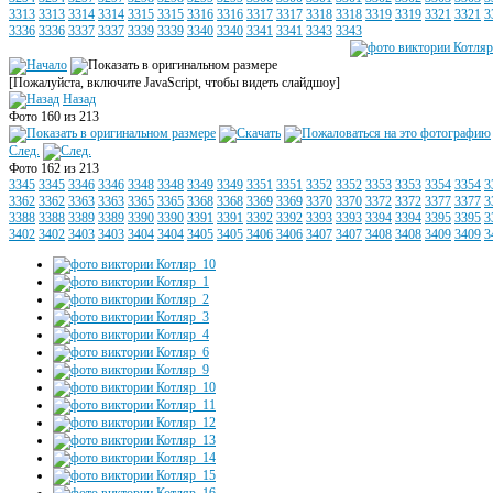
3313
3313
3314
3314
3315
3315
3316
3316
3317
3317
3318
3318
3319
3319
3321
3321
3
3336
3336
3337
3337
3339
3339
3340
3340
3341
3341
3343
3343
[Пожалуйста, включите JavaScript, чтобы видеть слайдшоу]
Назад
Фото 160 из 213
След.
Фото 162 из 213
3345
3345
3346
3346
3348
3348
3349
3349
3351
3351
3352
3352
3353
3353
3354
3354
3
3362
3362
3363
3363
3365
3365
3368
3368
3369
3369
3370
3370
3372
3372
3377
3377
3
3388
3388
3389
3389
3390
3390
3391
3391
3392
3392
3393
3393
3394
3394
3395
3395
3
3402
3402
3403
3403
3404
3404
3405
3405
3406
3406
3407
3407
3408
3408
3409
3409
3