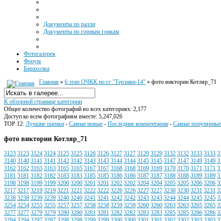
Документы по ралли
Документы по горным гонкам
Фотогалерея
Форум
Барахолка
Главная
»
6 этап ОЧКК по гг "Терзиян-14"
» фото виктории Котляр_71
К обзорной странице категории
Общее количество фотографий во всех категориях: 2,177
Доступ ко всем фотографиям вместе: 5,247,026
TOP 12:
Лучшие оценки
-
Самые новые
-
Последние комментарии
-
Самые популярные
фото виктории Котляр_71
3123
3123
3124
3124
3125
3125
3126
3126
3127
3127
3129
3129
3132
3132
3133
3133
3
3140
3140
3141
3141
3142
3142
3143
3143
3144
3144
3145
3145
3147
3147
3149
3149
3
3162
3162
3163
3163
3165
3165
3167
3167
3168
3168
3169
3169
3170
3170
3171
3171
3
3181
3181
3182
3182
3183
3183
3185
3185
3186
3186
3187
3187
3188
3188
3189
3189
3
3198
3198
3199
3199
3200
3200
3201
3201
3202
3202
3204
3204
3205
3205
3206
3206
3
3217
3217
3219
3219
3221
3221
3222
3222
3226
3226
3227
3227
3230
3230
3231
3231
3
3238
3238
3239
3239
3240
3240
3241
3241
3242
3242
3243
3243
3244
3244
3245
3245
3
3254
3254
3255
3255
3257
3257
3258
3258
3259
3259
3260
3260
3263
3263
3265
3265
3
3277
3277
3279
3279
3280
3280
3281
3281
3282
3282
3283
3283
3285
3285
3286
3286
3
3294
3294
3297
3297
3298
3298
3299
3299
3300
3300
3301
3301
3302
3302
3303
3303
3