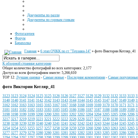
Документы по ралли
Документы по горным гонкам
Фотогалерея
Форум
Барахолка
Главная
»
6 этап ОЧКК по гг "Терзиян-14"
» фото Виктории Котляр_41
К обзорной странице категории
Общее количество фотографий во всех категориях: 2,177
Доступ ко всем фотографиям вместе: 5,266,610
TOP 12:
Лучшие оценки
-
Самые новые
-
Последние комментарии
-
Самые популярные
фото Виктории Котляр_41
3123
3123
3124
3124
3125
3125
3126
3126
3127
3127
3129
3129
3132
3132
3133
3133
3
3140
3140
3141
3141
3142
3142
3143
3143
3144
3144
3145
3145
3147
3147
3149
3149
3
3162
3162
3163
3163
3165
3165
3167
3167
3168
3168
3169
3169
3170
3170
3171
3171
3
3181
3181
3182
3182
3183
3183
3185
3185
3186
3186
3187
3187
3188
3188
3189
3189
3
3198
3198
3199
3199
3200
3200
3201
3201
3202
3202
3204
3204
3205
3205
3206
3206
3
3217
3217
3219
3219
3221
3221
3222
3222
3226
3226
3227
3227
3230
3230
3231
3231
3
3238
3238
3239
3239
3240
3240
3241
3241
3242
3242
3243
3243
3244
3244
3245
3245
3
3254
3254
3255
3255
3257
3257
3258
3258
3259
3259
3260
3260
3263
3263
3265
3265
3
3277
3277
3279
3279
3280
3280
3281
3281
3282
3282
3283
3283
3285
3285
3286
3286
3
3294
3294
3297
3297
3298
3298
3299
3299
3300
3300
3301
3301
3302
3302
3303
3303
3