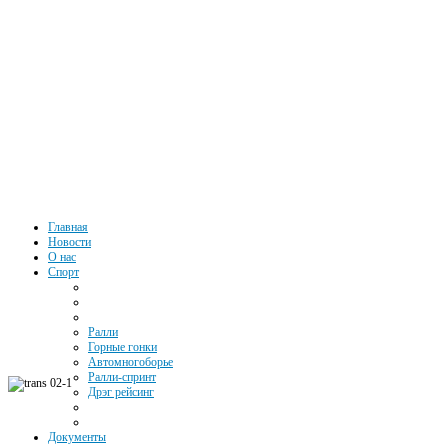
Автоспорт
Главная
Новости
О нас
Южного
Спорт
Федерального
Ралли
Округа РФ
Горные гонки
Автомногоборье
Ралли-спринт
Дрэг рейсинг
Документы