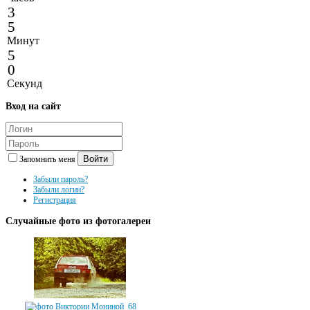
3
5
Минут
5
0
Секунд
Вход
на сайт
Войти
Запомнить меня
Забыли пароль?
Забыли логин?
Регистрация
Случайные
фото из фотогалереи