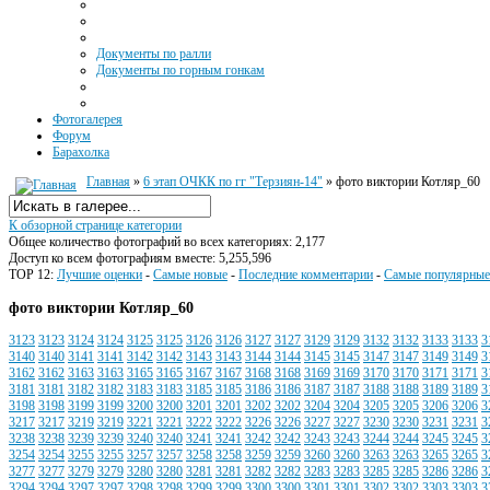
Документы по ралли
Документы по горным гонкам
Фотогалерея
Форум
Барахолка
Главная
»
6 этап ОЧКК по гг "Терзиян-14"
» фото виктории Котляр_60
К обзорной странице категории
Общее количество фотографий во всех категориях: 2,177
Доступ ко всем фотографиям вместе: 5,255,596
TOP 12:
Лучшие оценки
-
Самые новые
-
Последние комментарии
-
Самые популярные
фото виктории Котляр_60
3123
3123
3124
3124
3125
3125
3126
3126
3127
3127
3129
3129
3132
3132
3133
3133
3
3140
3140
3141
3141
3142
3142
3143
3143
3144
3144
3145
3145
3147
3147
3149
3149
3
3162
3162
3163
3163
3165
3165
3167
3167
3168
3168
3169
3169
3170
3170
3171
3171
3
3181
3181
3182
3182
3183
3183
3185
3185
3186
3186
3187
3187
3188
3188
3189
3189
3
3198
3198
3199
3199
3200
3200
3201
3201
3202
3202
3204
3204
3205
3205
3206
3206
3
3217
3217
3219
3219
3221
3221
3222
3222
3226
3226
3227
3227
3230
3230
3231
3231
3
3238
3238
3239
3239
3240
3240
3241
3241
3242
3242
3243
3243
3244
3244
3245
3245
3
3254
3254
3255
3255
3257
3257
3258
3258
3259
3259
3260
3260
3263
3263
3265
3265
3
3277
3277
3279
3279
3280
3280
3281
3281
3282
3282
3283
3283
3285
3285
3286
3286
3
3294
3294
3297
3297
3298
3298
3299
3299
3300
3300
3301
3301
3302
3302
3303
3303
3