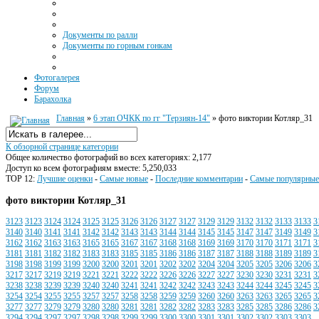
Документы по ралли
Документы по горным гонкам
Фотогалерея
Форум
Барахолка
Главная
»
6 этап ОЧКК по гг "Терзиян-14"
» фото виктории Котляр_31
К обзорной странице категории
Общее количество фотографий во всех категориях: 2,177
Доступ ко всем фотографиям вместе: 5,250,033
TOP 12:
Лучшие оценки
-
Самые новые
-
Последние комментарии
-
Самые популярные
фото виктории Котляр_31
3123
3123
3124
3124
3125
3125
3126
3126
3127
3127
3129
3129
3132
3132
3133
3133
3
3140
3140
3141
3141
3142
3142
3143
3143
3144
3144
3145
3145
3147
3147
3149
3149
3
3162
3162
3163
3163
3165
3165
3167
3167
3168
3168
3169
3169
3170
3170
3171
3171
3
3181
3181
3182
3182
3183
3183
3185
3185
3186
3186
3187
3187
3188
3188
3189
3189
3
3198
3198
3199
3199
3200
3200
3201
3201
3202
3202
3204
3204
3205
3205
3206
3206
3
3217
3217
3219
3219
3221
3221
3222
3222
3226
3226
3227
3227
3230
3230
3231
3231
3
3238
3238
3239
3239
3240
3240
3241
3241
3242
3242
3243
3243
3244
3244
3245
3245
3
3254
3254
3255
3255
3257
3257
3258
3258
3259
3259
3260
3260
3263
3263
3265
3265
3
3277
3277
3279
3279
3280
3280
3281
3281
3282
3282
3283
3283
3285
3285
3286
3286
3
3294
3294
3297
3297
3298
3298
3299
3299
3300
3300
3301
3301
3302
3302
3303
3303