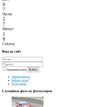
0
7
Часов
5
7
Минут
1
8
Секунд
Вход
на сайт
Войти
Запомнить меня
Забыли пароль?
Забыли логин?
Регистрация
Случайные
фото из фотогалереи