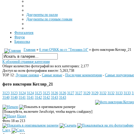
Документы по ралли
Документы по горным гонкам
Фотогалерея
Форум
Барахолка
Главная
»
6 этап ОЧКК по гг "Терзиян-14"
» фото виктории Котляр_21
К обзорной странице категории
Общее количество фотографий во всех категориях: 2,177
Доступ ко всем фотографиям вместе: 5,263,738
TOP 12:
Лучшие оценки
-
Самые новые
-
Последние комментарии
-
Самые популярные
фото виктории Котляр_21
3123
3123
3124
3124
3125
3125
3126
3126
3127
3127
3129
3129
3132
3132
3133
3133
3
3140
3140
3141
3141
3142
3142
3143
3143
[Пожалуйста, включите JavaScript, чтобы видеть слайдшоу]
Назад
Фото 18 из 213
След.